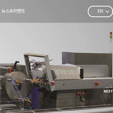
뉴스&이벤트
EN
N
N
N
N
N
NEXT
ne
ne
ne
ne
ne