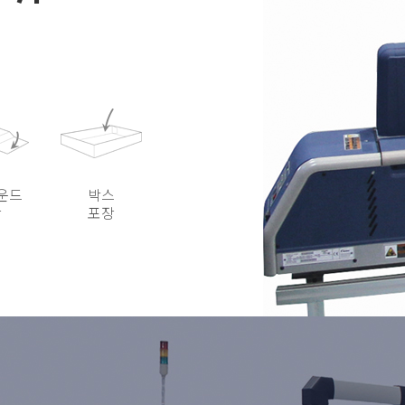
운드
박스
장
포장