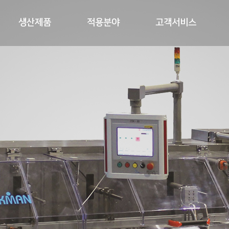
생산제품
적용분야
고객서비스
CHEONSEI PACKMA
CHEONSEI PACKMA
CHEONSEI PACKMA
CHEONSEI PACKMA
CHEONSEI PACKMA
igh Performance packing machi
igh Performance packing machi
igh Performance packing machi
igh Performance packing machi
igh Performance packing machi