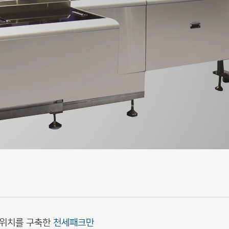
 위치를 구축한
천세패크만